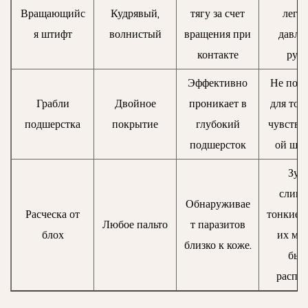
Вращающийс
Кудрявый,
тягу за счет
легко
я штифт
волнистый
вращения при
давле
контакте
рук
Эффективно
Не под
Грабли
Двойное
проникает в
для тон
подшерстка
покрытие
глубокий
чувстви
подшерсток
ой шер
Зуб
слиш
Обнаруживае
Расческа от
тонкие, 
Любое пальто
т паразитов
блох
их мо
близко к коже.
был
распут