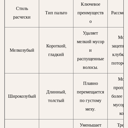
Ключевое
Стиль
Тип пальто
преимуществ
Рассмот
расчески
о
Удаляет
Мож
мелкий мусор
Короткий,
зацепить
Мелкозубый
и
гладкий
клубки,
распущенные
потороп
волосы.
Мож
Плавно
пропус
Длинный,
перемещается
Широкозубый
более м
толстый
по густому
мусор в
меху.
кожи
Уменьшает
Требу