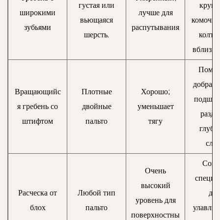
густая или
круп
широкими
лучше для
вьющаяся
комочко
зубьями
распутывания
шерсть.
колту
вблизи 
Помог
добрать
Вращающийс
Плотные
Хорошо;
подшерс
я гребень со
двойные
уменьшает
разде
штифтом
пальто
тягу
глубо
слои
Созд
Очень
специа
высокий
Расческа от
Любой тип
для
уровень для
блох
пальто
улавли
поверхностны