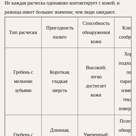
Не каждая расческа одинаково контактирует с кожей, и
разница имеет большее значение, чем люди ожидают.
Способность
Пригодность
Ключе
Тип расчески
обнаружения
пальто
сообра
кожи
Хоро
подходи
Высокий;
Гребень с
Короткая,
лов
легко
мелкими
гладкая
паразит
достигает
зубьями
шерсть
измен
кожи
текст
поверхн
Полезн
Длинная,
обнару
Гребень с
Умеренный;